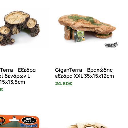
Terra – Εξέδρα
GiganTerra – Βραχώδης
ί δένδρων L
εξέδρα XXL 35x15x12cm
15x13,5cm
24.80
€
€