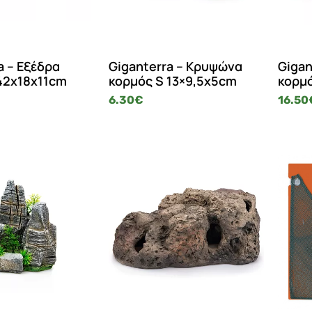
a – Εξέδρα
Giganterra – Κρυψώνα
Gigan
42x18x11cm
κορμός S 13×9,5x5cm
κορμό
6.30
€
16.50