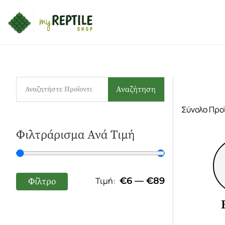
Αναζήτηση
Σύνολο Προ
Φιλτράρισμα Ανά Τιμή
€
6
—
€
89
Φίλτρο