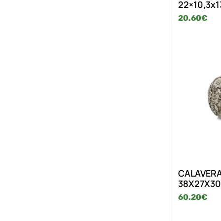
22×10,3x
20.60
€
CALAVERA
38X27X30
60.20
€