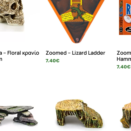
 – Floral κρανίο
Zoomed – Lizard Ladder
Zoome
m
Hamm
7.40
€
7.40
€