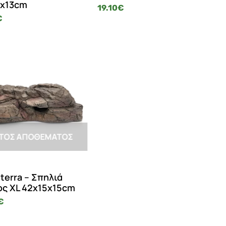
1x13cm
19.10
€
€
ΤΌΣ ΑΠΟΘΈΜΑΤΟΣ
terra – Σπηλιά
ς XL 42x15x15cm
€