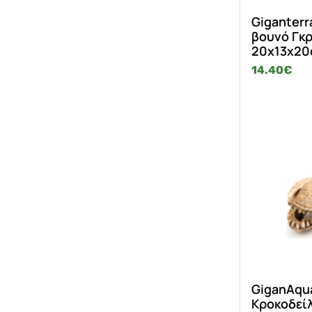
Giganterr
βουνό Γκρ
20x13x2
14.40
€
GiganAqua
Κροκοδεί