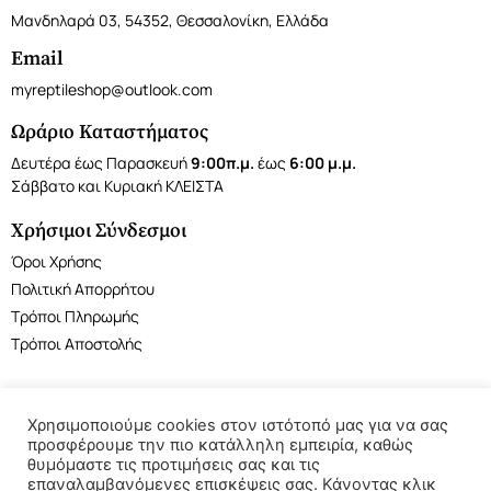
Μανδηλαρά 03, 54352, Θεσσαλονίκη, Ελλάδα
Email
myreptileshop@outlook.com
Ωράριο Καταστήματος
Δευτέρα έως Παρασκευή
9:00π.μ.
έως
6:00 μ.μ.
Σάββατο και Κυριακή ΚΛΕΙΣΤΑ
Χρήσιμοι Σύνδεσμοι
Όροι Χρήσης
Πολιτική Απορρήτου
Τρόποι Πληρωμής
Τρόποι Αποστολής
Χρησιμοποιούμε cookies στον ιστότοπό μας για να σας
προσφέρουμε την πιο κατάλληλη εμπειρία, καθώς
©2022 My Reptile Shop. All rights reserved.
θυμόμαστε τις προτιμήσεις σας και τις
επαναλαμβανόμενες επισκέψεις σας. Κάνοντας κλικ