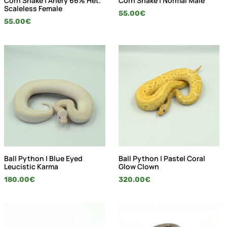
Corn Snake | Anery 66% Het.
Corn Snake | Normal Male
Scaleless Female
55.00
€
55.00
€
Ball Python | Blue Eyed
Ball Python | Pastel Coral
Leucistic Karma
Glow Clown
180.00
€
320.00
€