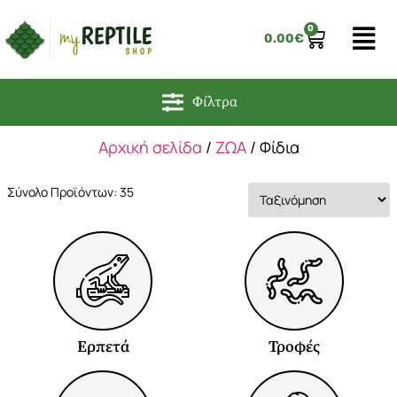
0
0.00
€
Φίλτρα
Αρχική σελίδα
/
ΖΩΑ
/ Φίδια
Σύνολο Προϊόντων: 35
Ερπετά
Τροφές