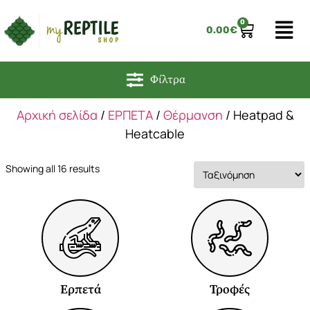
0
0.00
€
Φίλτρα
Αρχική σελίδα
/
ΕΡΠΕΤΑ
/
Θέρμανση
/ Heatpad &
Heatcable
Showing all 16 results
Ερπετά
Τροφές