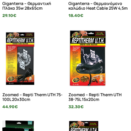
Giganterra – Θερμαντική
Giganterra – Θερμαινόμενο
Πλάκα 35w 28x65cm
καλώδιο Heat Cable 25W 4,5m
29.10
€
18.40
€
Zoomed – Repti Therm UTH 75-
Zoomed – Repti Therm UTH
100L 20x30cm
38-75L 15x20cm
44.90
€
32.30
€