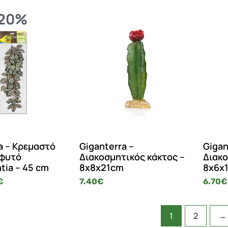
20%
a – Κρεμαστό
Giganterra –
Gigan
 φυτό
Διακοσμητικός κάκτος –
Διακο
tia – 45 cm
8x8x21cm
8x6x
€
7.40
€
6.70
€
1
2
→