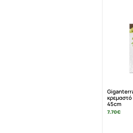
Giganterr
κρεμαστό 
45cm
7.70
€