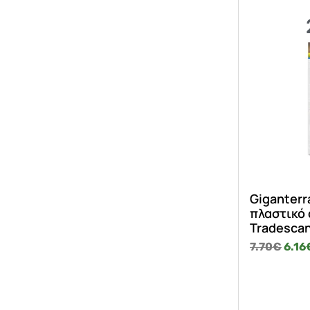
Giganterr
πλαστικό
Tradescan
7.70
€
6.16