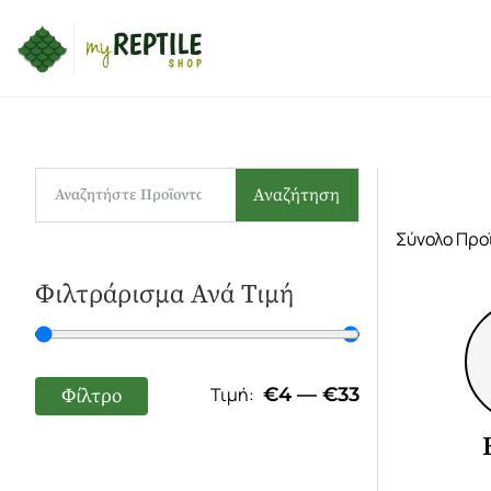
Αναζήτηση
Σύνολο Προ
Φιλτράρισμα Ανά Τιμή
€
4
—
€
33
Φίλτρο