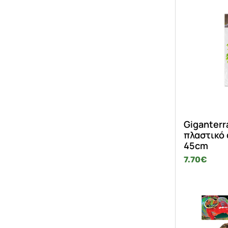
Giganterr
πλαστικό
45cm
7.70
€