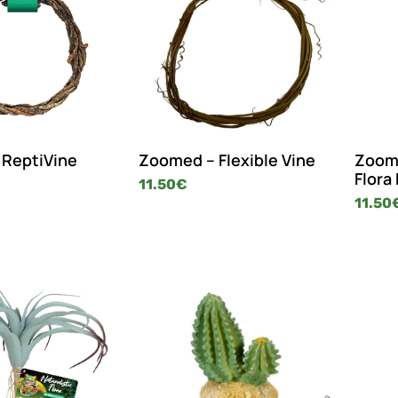
ReptiVine
Zoomed – Flexible Vine
Zoome
Flora
11.50
€
11.50