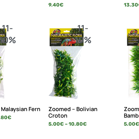
9.40
€
13.30
11-
11-
10%
10%
Malaysian Fern
Zoomed – Bolivian
Zoom
Croton
Bamb
.80
€
5.00
€
–
10.80
€
5.00