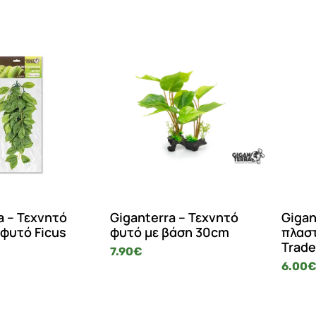
a – Τεχνητό
Giganterra – Τεχνητό
Gigan
φυτό Ficus
φυτό με βάση 30cm
πλασ
Trade
7.90
€
6.00