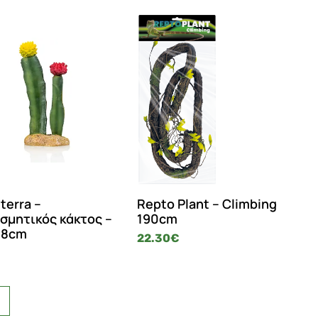
terra –
Repto Plant – Climbing
σμητικός κάκτος –
190cm
18cm
22.30
€