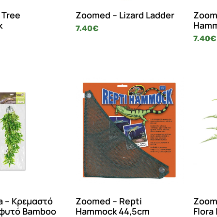
 Tree
Zoomed – Lizard Ladder
Zoome
k
Hamm
7.40
€
7.40
€
a – Κρεμαστό
Zoomed – Repti
Zoome
 φυτό Bamboo
Hammock 44,5cm
Flora