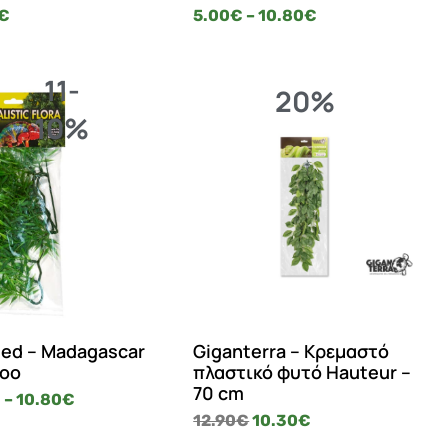
€
5.00
€
–
10.80
€
11-
20%
10%
ed – Madagascar
Giganterra – Κρεμαστό
oo
πλαστικό φυτό Hauteur –
70 cm
€
–
10.80
€
12.90
€
10.30
€