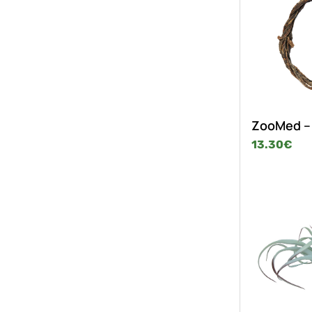
ZooMed – 
13.30
€