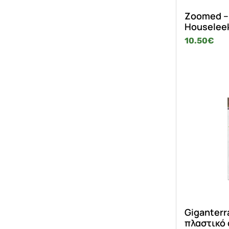
Zoomed –
Houselee
10.50
€
Giganterr
πλαστικό