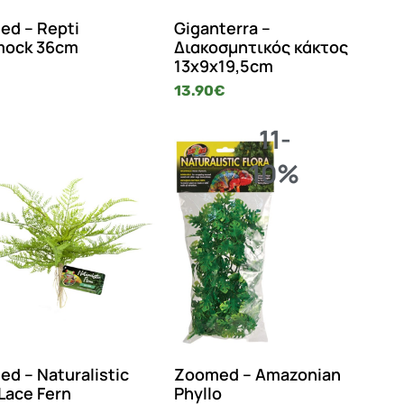
d – Repti
Giganterra –
ock 36cm
Διακοσμητικός κάκτος
13x9x19,5cm
13.90
€
11-
10%
d – Naturalistic
Zoomed – Amazonian
 Lace Fern
Phyllo