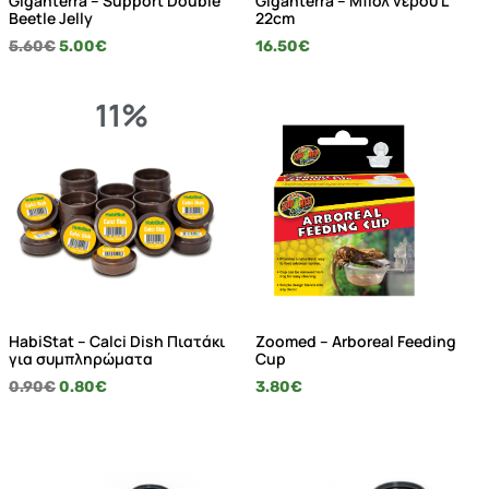
Giganterra – Support Double
Giganterra – Μπολ νερού L
Beetle Jelly
22cm
5.60
€
5.00
€
16.50
€
11%
HabiStat – Calci Dish Πιατάκι
Zoomed – Arboreal Feeding
για συμπληρώματα
Cup
0.90
€
0.80
€
3.80
€