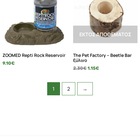
ΕΚΤΌΣ ΑΠΟΘΈΜΑΤΟΣ
ZOOMED Repti Rock Reservoir
The Pet Factory – Beetle Bar
ξύλινο
9.10
€
2.30
€
1.15
€
1
2
→