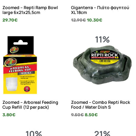
Zoomed – Repti Ramp Bowl
Giganterra – Πιάτο φαγητού
large 6x21x25,5cm
XL 18cm
29.70
€
12.90
€
10.30
€
11%
Zoomed – Arboreal Feeding
Zoomed – Combo Repti Rock
Cup Refill (12 per pack)
Food / Water Dish S
3.80
€
9.50
€
8.50
€
10%
21%