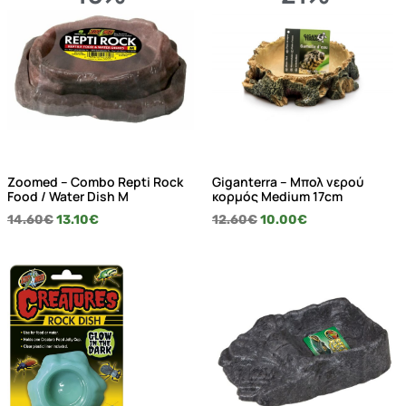
Zoomed – Combo Repti Rock
Giganterra – Μπολ νερού
Food / Water Dish M
κορμός Medium 17cm
14.60
€
13.10
€
12.60
€
10.00
€