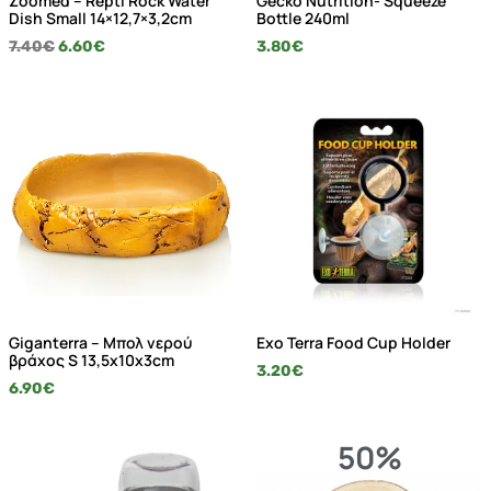
Zoomed – Repti Rock Water
Gecko Nutrition- Squeeze
Dish Small 14×12,7×3,2cm
Bottle 240ml
7.40
€
6.60
€
3.80
€
Giganterra – Μπολ νερού
Exo Terra Food Cup Holder
βράχος S 13,5x10x3cm
3.20
€
6.90
€
50%