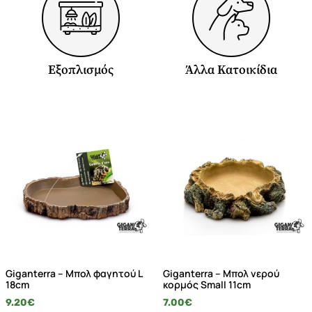
Εξοπλισμός
Άλλα Κατοικίδια
Giganterra – Μπολ φαγητού L
Giganterra – Μπολ νερού
18cm
κορμός Small 11cm
9.20
€
7.00
€