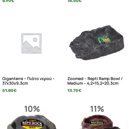
8.90
€
16.50
€
Giganterra – Πιάτο νερού –
Zoomed – Repti Ramp Bowl /
37x30x9,3cm
Medium – 4,2×15,2×20,3cm
51.80
€
13.70
€
10%
11%