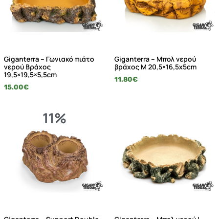
Giganterra – Γωνιακό πιάτο
Giganterra – Μπολ νερού
νερού Βράχος
βράχος Μ 20,5×16,5x5cm
19,5×19,5×5,5cm
11.80
€
15.00
€
11%