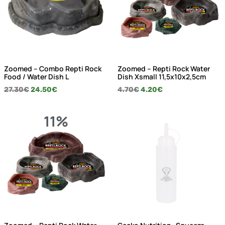
Zoomed – Combo Repti Rock
Zoomed – Repti Rock Water
Food / Water Dish L
Dish Xsmall 11,5x10x2,5cm
27.30
€
24.50
€
4.70
€
4.20
€
11%