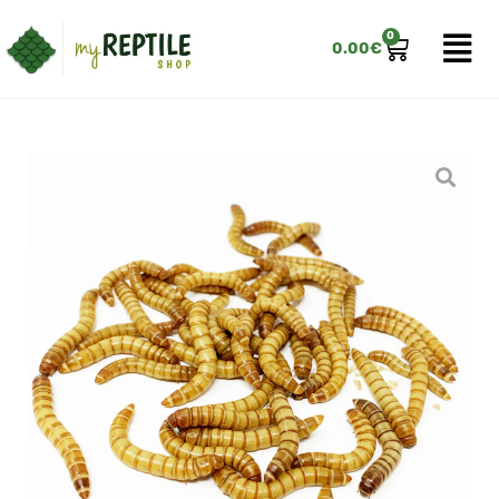
0
0.00
€