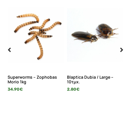
Superworms – Zophobas
Blaptica Dubia / Large –
Γρ
Morio 1kg
10τμχ.
3.
34.90
€
2.80
€