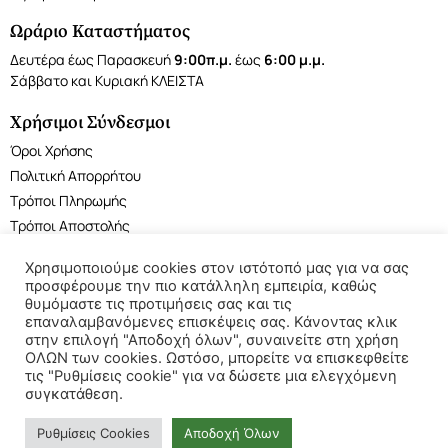
Ωράριο Καταστήματος
Δευτέρα έως Παρασκευή
9:00π.μ.
έως
6:00 μ.μ.
Σάββατο και Κυριακή ΚΛΕΙΣΤΑ
Χρήσιμοι Σύνδεσμοι
Όροι Χρήσης
Πολιτική Απορρήτου
Τρόποι Πληρωμής
Τρόποι Αποστολής
Χρησιμοποιούμε cookies στον ιστότοπό μας για να σας
προσφέρουμε την πιο κατάλληλη εμπειρία, καθώς
θυμόμαστε τις προτιμήσεις σας και τις
επαναλαμβανόμενες επισκέψεις σας. Κάνοντας κλικ
©2022 My Reptile Shop. All rights reserved.
στην επιλογή "Αποδοχή όλων", συναινείτε στη χρήση
ΟΛΩΝ των cookies. Ωστόσο, μπορείτε να επισκεφθείτε
τις "Ρυθμίσεις cookie" για να δώσετε μια ελεγχόμενη
συγκατάθεση.
Ρυθμίσεις Cookies
Αποδοχή Όλων