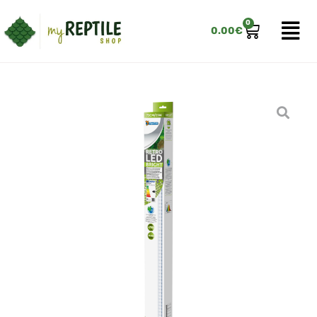
0
0.00
€