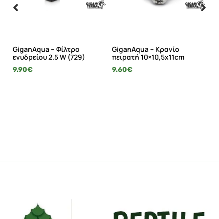
ό
GiganAqua – Φίλτρο
GiganAqua – Κρανίο
Gi
α
ενυδρείου 2.5 W (729)
πειρατή 10×10,5x11cm
εν
9.90
€
9.60
€
8.