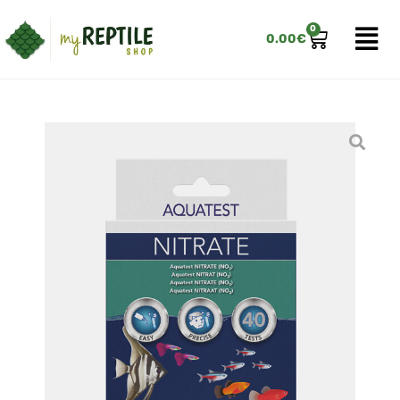
0
0.00
€