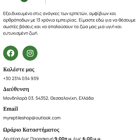
Εξειδικευμένο στις ανάγκες των ερπετών, αμφίβιων και
αρθρόποδων με 13 χρόνια εμπειρίας. Είμαστε εδώ για να θέσουμε
σωστές βάσεις και να απολαύσουν τα ζώα μας μια υγιή και
ευτυχισμένη ζωή.
Καλέστε μας
+30 2314 034 939
Διεύθυνση
Μανδηλαρά 03, 54352, Θεσσαλονίκη, Ελλάδα
Email
myreptileshop@outlook.com
Ωράριο Καταστήματος
Δευτέρα έως Παρασκευή
9:00π.μ.
έως
6:00 μ.μ.