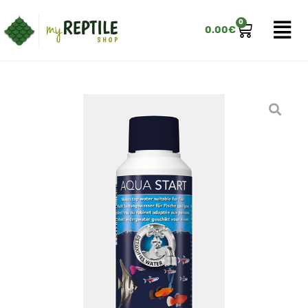
0
0.00
€