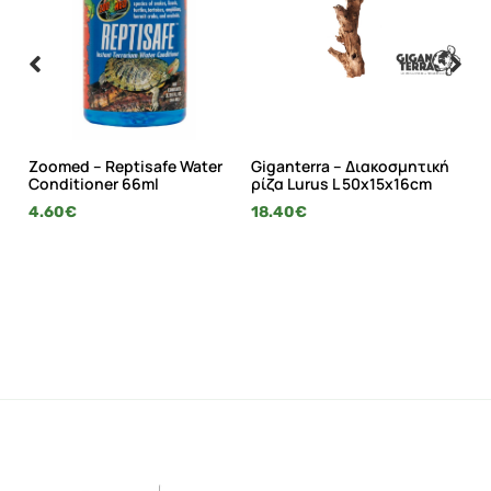
Zoomed – Reptisafe Water
Giganterra – Διακοσμητική
Gi
Conditioner 66ml
ρίζα Lurus L 50x15x16cm
ρί
4.60
€
18.40
€
21