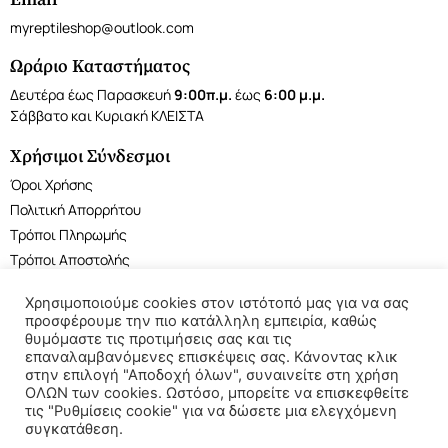
myreptileshop@outlook.com
Ωράριο Καταστήματος
Δευτέρα έως Παρασκευή
9:00π.μ.
έως
6:00 μ.μ.
Σάββατο και Κυριακή ΚΛΕΙΣΤΑ
Χρήσιμοι Σύνδεσμοι
Όροι Χρήσης
Πολιτική Απορρήτου
Τρόποι Πληρωμής
Τρόποι Αποστολής
Χρησιμοποιούμε cookies στον ιστότοπό μας για να σας
προσφέρουμε την πιο κατάλληλη εμπειρία, καθώς
θυμόμαστε τις προτιμήσεις σας και τις
επαναλαμβανόμενες επισκέψεις σας. Κάνοντας κλικ
©2022 My Reptile Shop. All rights reserved.
στην επιλογή "Αποδοχή όλων", συναινείτε στη χρήση
ΟΛΩΝ των cookies. Ωστόσο, μπορείτε να επισκεφθείτε
τις "Ρυθμίσεις cookie" για να δώσετε μια ελεγχόμενη
συγκατάθεση.