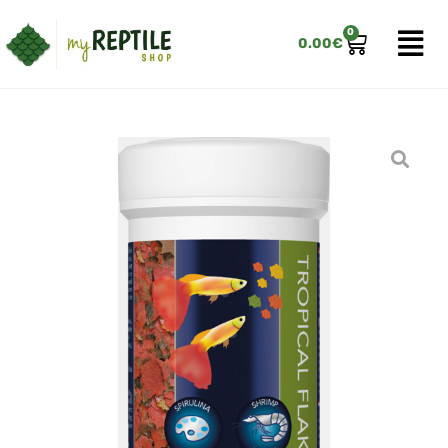
0
0.00
€