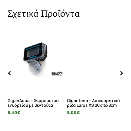
Σχετικά Προϊόντα
GiganAqua – Θερμόμετρο
Giganterra – Διακοσμητική
Gi
ενυδρείου με βεντούζα
ρίζα Lurus XS 20x15x8cm
ρί
5.40
€
8.00
€
21