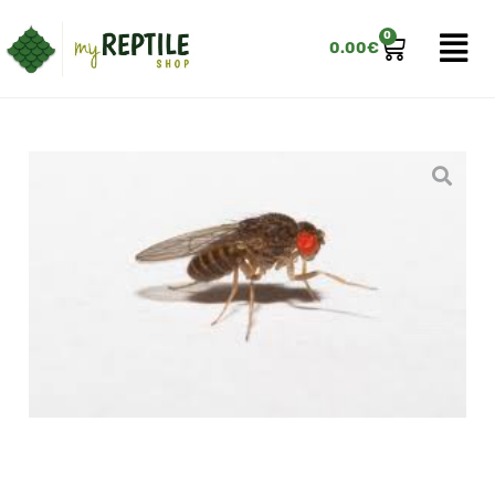
0
0.00
€