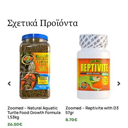
Σχετικά Προϊόντα
ut
Zoomed – Natural Aquatic
Zoomed – Reptivite with D3
Zo
Turtle Food Growth Formula
57gr
To
1,53kg
8.70
€
6.
26.50
€