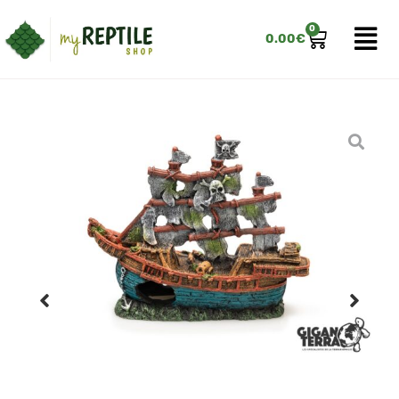
0
0.00
€