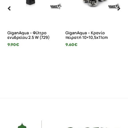
GiganAqua – Φίλτρο
GiganAqua – Κρανίο
Gi
ενυδρείου 2.5 W (729)
πειρατή 10×10,5x11cm
κο
14
9.90
€
9.60
€
11