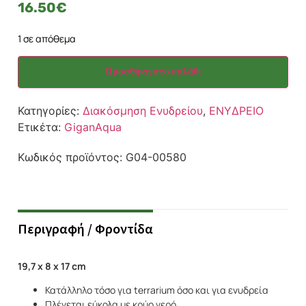
16.50
€
1 σε απόθεμα
Προσθήκη στο καλάθι
Κατηγορίες:
Διακόσμηση Ενυδρείου
,
ΕΝΥΔΡΕΙΟ
Ετικέτα:
GiganAqua
Κωδικός προϊόντος:
G04-00580
Περιγραφή / Φροντίδα
19,7 x 8 x 17 cm
Κατάλληλο τόσο για terrarium όσο και για ενυδρεία
Πλένεται εύκολα με κρύο νερό