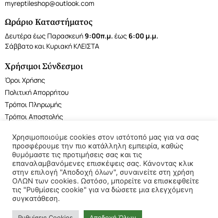
myreptileshop@outlook.com
Ωράριο Καταστήματος
Δευτέρα έως Παρασκευή
9:00π.μ.
έως
6:00 μ.μ.
Σάββατο και Κυριακή ΚΛΕΙΣΤΑ
Χρήσιμοι Σύνδεσμοι
Όροι Χρήσης
Πολιτική Απορρήτου
Τρόποι Πληρωμής
Τρόποι Αποστολής
Χρησιμοποιούμε cookies στον ιστότοπό μας για να σας
προσφέρουμε την πιο κατάλληλη εμπειρία, καθώς
θυμόμαστε τις προτιμήσεις σας και τις
επαναλαμβανόμενες επισκέψεις σας. Κάνοντας κλικ
©2022 My Reptile Shop. All rights reserved.
στην επιλογή "Αποδοχή όλων", συναινείτε στη χρήση
ΟΛΩΝ των cookies. Ωστόσο, μπορείτε να επισκεφθείτε
τις "Ρυθμίσεις cookie" για να δώσετε μια ελεγχόμενη
συγκατάθεση.
Ρυθμίσεις Cookies
Αποδοχή Όλων