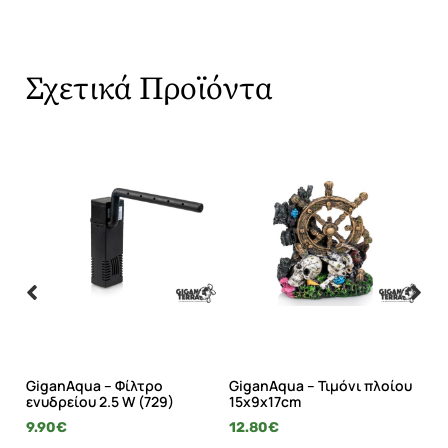
Σχετικά Προϊόντα
GiganAqua – Φίλτρο
GiganAqua – Τιμόνι πλοίου
Gi
ενυδρείου 2.5 W (729)
15x9x17cm
ρί
9.90
€
12.80
€
18