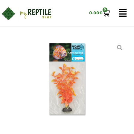
0
0.00
€