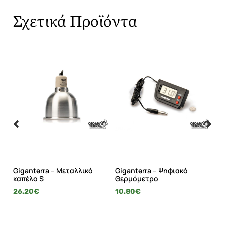
Σχετικά Προϊόντα
Giganterra – Μεταλλικό
Giganterra – Ψηφιακό
Gi
καπέλο S
Θερμόμετρο
θ
26.20
€
10.80
€
39