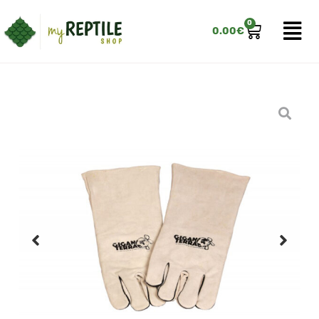
0
0.00
€