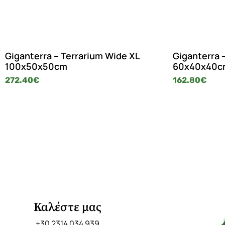
Giganterra – Terrarium Wide XL
Giganterra 
100x50x50cm
60x40x40c
272.40
€
162.80
€
Καλέστε μας
+30 2314 034 939