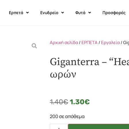
Ερπετά
Ενυδρείο
Φυτά
Προσφορές
Αρχική σελίδα
/
ΕΡΠΕΤΑ
/
Εργαλεία
/ Gi
Giganterra – “He
ωρών
1.40
€
1.30
€
200 σε απόθεμα