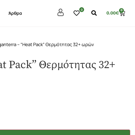
0
0
Άρθρα
0.00
€
ganterra – “Heat Pack” Θερμότητας 32+ ωρών
at Pack” Θερμότητας 32+