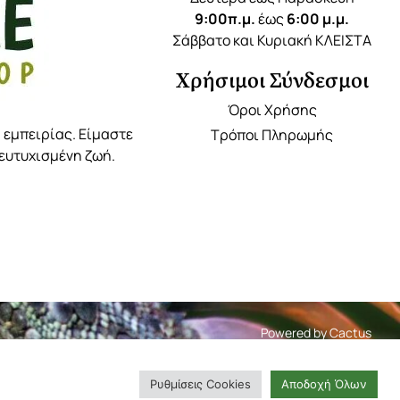
9:00π.μ.
έως
6:00 μ.μ.
Σάββατο και Κυριακή ΚΛΕΙΣΤΑ
Χρήσιμοι Σύνδεσμοι
Όροι Χρήσης
 εμπειρίας. Είμαστε
Τρόποι Πληρωμής
 ευτυχισμένη ζωή.
Powered by
Cactus
Ρυθμίσεις Cookies
Αποδοχή Όλων