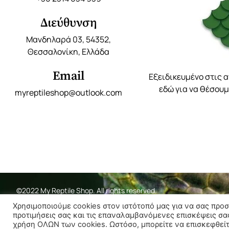
Διεύθυνση
Μανδηλαρά 03, 54352,
Θεσσαλονίκη, Ελλάδα
Email
Εξειδικευμένο στις 
εδώ για να θέσουμ
myreptileshop@outlook.com
©2022 My Reptile Shop. All rights reserved.
Χρησιμοποιούμε cookies στον ιστότοπό μας για να σας προ
προτιμήσεις σας και τις επαναλαμβανόμενες επισκέψεις σα
χρήση ΟΛΩΝ των cookies. Ωστόσο, μπορείτε να επισκεφθείτε