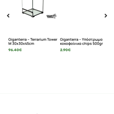
de
Giganterra – Terrarium Tower
Giganterra – Υπόστρωμα
Gi
M 30x30x45cm
κοκοφοίνικα chips 500gr
Me
96.40
€
2.90
€
38