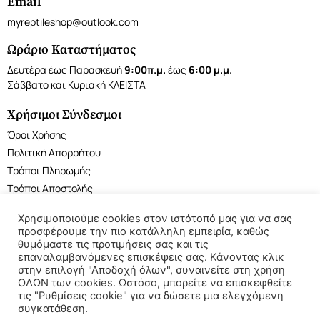
Email
myreptileshop@outlook.com
Ωράριο Καταστήματος
Δευτέρα έως Παρασκευή
9:00π.μ.
έως
6:00 μ.μ.
Σάββατο και Κυριακή ΚΛΕΙΣΤΑ
Χρήσιμοι Σύνδεσμοι
Όροι Χρήσης
Πολιτική Απορρήτου
Τρόποι Πληρωμής
Τρόποι Αποστολής
Χρησιμοποιούμε cookies στον ιστότοπό μας για να σας
προσφέρουμε την πιο κατάλληλη εμπειρία, καθώς
θυμόμαστε τις προτιμήσεις σας και τις
επαναλαμβανόμενες επισκέψεις σας. Κάνοντας κλικ
©2022 My Reptile Shop. All rights reserved.
στην επιλογή "Αποδοχή όλων", συναινείτε στη χρήση
ΟΛΩΝ των cookies. Ωστόσο, μπορείτε να επισκεφθείτε
τις "Ρυθμίσεις cookie" για να δώσετε μια ελεγχόμενη
συγκατάθεση.