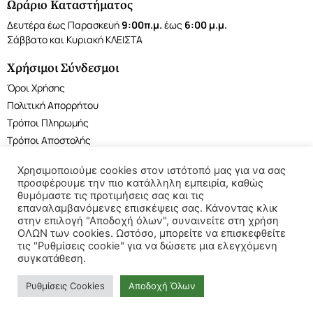
Ωράριο Καταστήματος
Δευτέρα έως Παρασκευή
9:00π.μ.
έως
6:00 μ.μ.
Σάββατο και Κυριακή ΚΛΕΙΣΤΑ
Χρήσιμοι Σύνδεσμοι
Όροι Χρήσης
Πολιτική Απορρήτου
Τρόποι Πληρωμής
Τρόποι Αποστολής
Χρησιμοποιούμε cookies στον ιστότοπό μας για να σας
προσφέρουμε την πιο κατάλληλη εμπειρία, καθώς
θυμόμαστε τις προτιμήσεις σας και τις
επαναλαμβανόμενες επισκέψεις σας. Κάνοντας κλικ
©2022 My Reptile Shop. All rights reserved.
στην επιλογή "Αποδοχή όλων", συναινείτε στη χρήση
ΟΛΩΝ των cookies. Ωστόσο, μπορείτε να επισκεφθείτε
τις "Ρυθμίσεις cookie" για να δώσετε μια ελεγχόμενη
συγκατάθεση.
Ρυθμίσεις Cookies
Αποδοχή Όλων
Powered by
Cactus