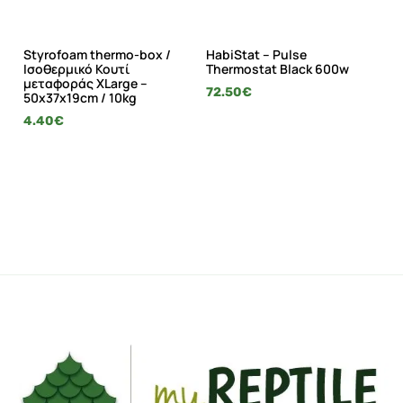
Styrofoam thermo-box /
HabiStat – Pulse
Bl
Ισοθερμικό Κουτί
Thermostat Black 600w
20
μεταφοράς XLarge –
72.50
€
2.
50x37x19cm / 10kg
4.40
€