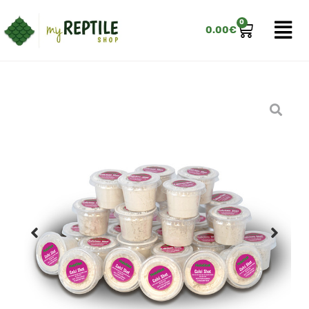
0
0.00
€