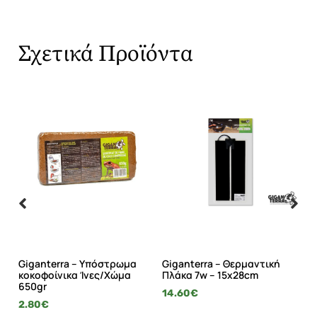
Σχετικά Προϊόντα
Giganterra – Υπόστρωμα
Giganterra – Θερμαντική
Gi
κοκοφοίνικα Ίνες/Χώμα
Πλάκα 7w – 15x28cm
θ
650gr
14.60
€
39
2.80
€