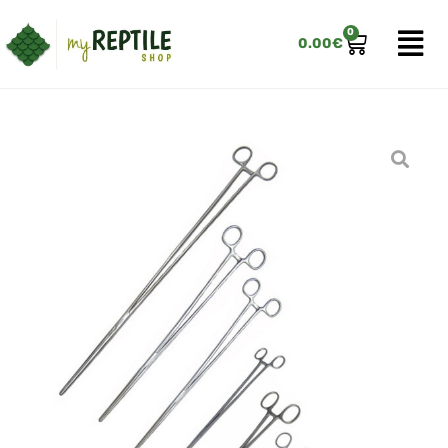
0
0.00
€