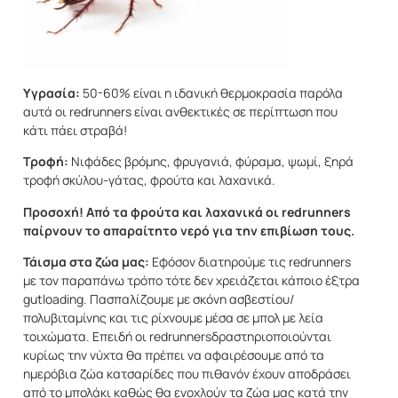
Υγρασία:
50-60% είναι η ιδανική θερμοκρασία παρόλα
αυτά οι redrunners είναι ανθεκτικές σε περίπτωση που
κάτι πάει στραβά!
Τροφή:
Νιφάδες βρόμης, φρυγανιά, φύραμα, ψωμί, ξηρά
τροφή σκύλου-γάτας, φρούτα και λαχανικά.
Προσοχή! Από τα φρούτα και λαχανικά οι redrunners
παίρνουν το απαραίτητο νερό για την επιβίωση τους.
Τάισμα στα ζώα μας:
Εφόσον διατηρούμε τις redrunners
με τον παραπάνω τρόπο τότε δεν χρειάζεται κάποιο έξτρα
gutloading. Πασπαλίζουμε με σκόνη ασβεστίου/
πολυβιταμίνης και τις ρίχνουμε μέσα σε μπολ με λεία
τοιχώματα. Επειδή οι redrunnersδραστηριοποιούνται
κυρίως την νύχτα θα πρέπει να αφαιρέσουμε από τα
ημερόβια ζώα κατσαρίδες που πιθανόν έχουν αποδράσει
από το μπολάκι καθώς θα ενοχλούν τα ζώα μας κατά την