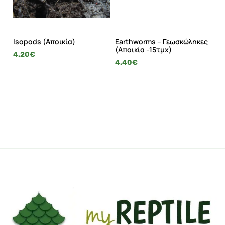
Isopods (Αποικία)
Earthworms – Γεωσκώληκες
S
(Αποικία -15τμχ)
Mo
4.20
€
4.40
€
3