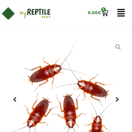
0
0.00
€