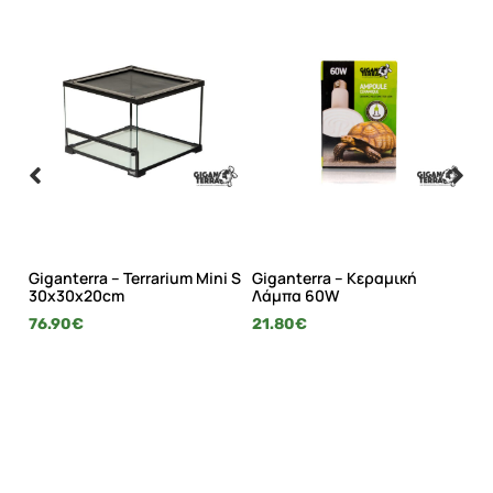
de
Giganterra – Terrarium Mini S
Giganterra – Κεραμική
Gi
30x30x20cm
Λάμπα 60W
Πλ
76.90
€
21.80
€
14