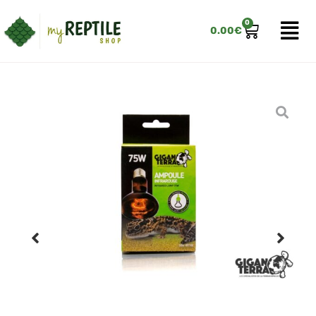
0
0.00
€