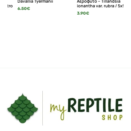
Davallia Tyermanii
Αερόφυτο – Tillandsia
Αε
ro
ionantha var. rubra / 5x5cm
Io
6.50
€
6
3.90
€
5