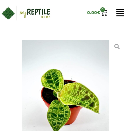
0
0.00
€