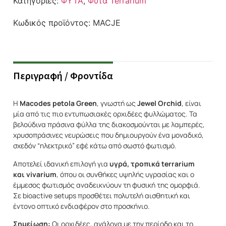
Κατηγορίες:
ΦΥΤΑ
,
Φυτά Terrarium
Κωδικός προϊόντος:
MACJE
Περιγραφή / Φροντίδα
Η
Macodes petola Green
, γνωστή ως
Jewel Orchid
, είναι
μία από τις πιο εντυπωσιακές ορχιδέες φυλλώματος. Τα
βελούδινα πράσινα φύλλα της διακοσμούνται με λαμπερές,
χρυσοπράσινες νευρώσεις που δημιουργούν ένα μοναδικό,
σχεδόν “ηλεκτρικό” εφέ κάτω από σωστό φωτισμό.
Αποτελεί ιδανική επιλογή για
υγρά, τροπικά terrarium
και vivarium
, όπου οι συνθήκες υψηλής υγρασίας και ο
έμμεσος φωτισμός αναδεικνύουν τη φυσική της ομορφιά.
Σε bioactive setups προσθέτει πολυτελή αισθητική και
έντονο οπτικό ενδιαφέρον στο προσκήνιο.
Σημείωση:
Οι ορχιδέες, ανάλογα με την περίοδο και το