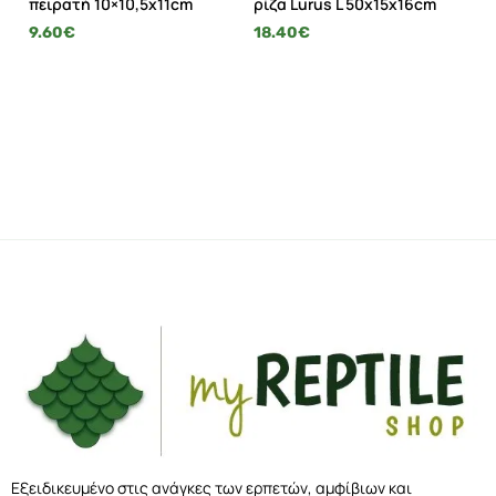
α
πειρατή 10×10,5x11cm
ρίζα Lurus L 50x15x16cm
ρί
9.60
€
18.40
€
8
Εξειδικευμένο στις ανάγκες των ερπετών, αμφίβιων και