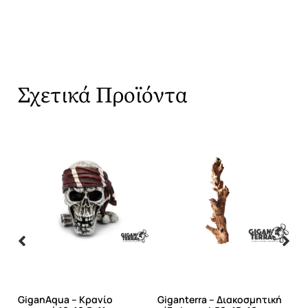
Σχετικά Προϊόντα
ό
GiganAqua – Κρανίο
Giganterra – Διακοσμητική
Gi