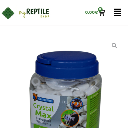
0
0.00
€