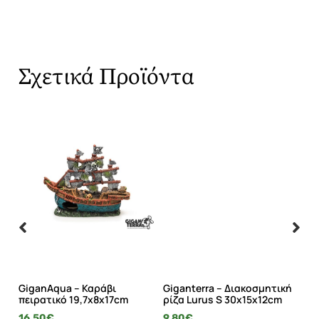
Σχετικά Προϊόντα
ό
GiganAqua – Καράβι
Giganterra – Διακοσμητική
Gi
α
πειρατικό 19,7x8x17cm
ρίζα Lurus S 30x15x12cm
ρί
16.50
€
9.80
€
27