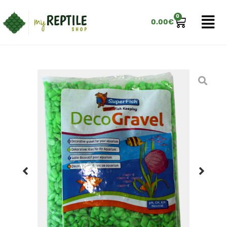
0
0.00
€