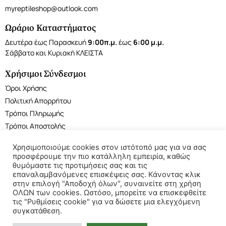
myreptileshop@outlook.com
Ωράριο Καταστήματος
Δευτέρα έως Παρασκευή
9:00π.μ.
έως
6:00 μ.μ.
Σάββατο και Κυριακή ΚΛΕΙΣΤΑ
Χρήσιμοι Σύνδεσμοι
Όροι Χρήσης
Πολιτική Απορρήτου
Τρόποι Πληρωμής
Τρόποι Αποστολής
Χρησιμοποιούμε cookies στον ιστότοπό μας για να σας
προσφέρουμε την πιο κατάλληλη εμπειρία, καθώς
θυμόμαστε τις προτιμήσεις σας και τις
επαναλαμβανόμενες επισκέψεις σας. Κάνοντας κλικ
©2022 My Reptile Shop. All rights reserved.
στην επιλογή "Αποδοχή όλων", συναινείτε στη χρήση
ΟΛΩΝ των cookies. Ωστόσο, μπορείτε να επισκεφθείτε
τις "Ρυθμίσεις cookie" για να δώσετε μια ελεγχόμενη
συγκατάθεση.