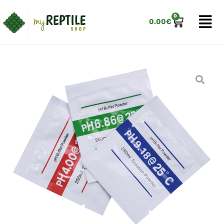
0
0.00
€