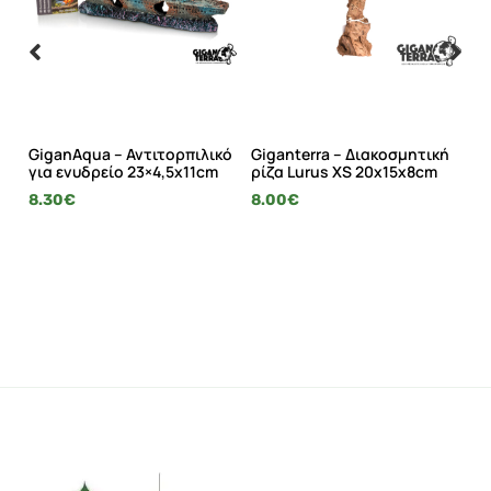
GiganAqua – Αντιτορπιλικό
Giganterra – Διακοσμητική
Gi
για ενυδρείο 23×4,5x11cm
ρίζα Lurus XS 20x15x8cm
ρί
8.30
€
8.00
€
1