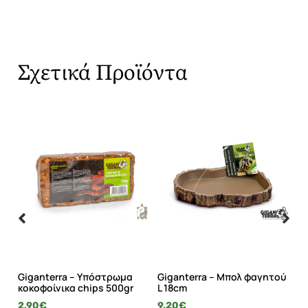
Σχετικά Προϊόντα
Giganterra – Υπόστρωμα
Giganterra – Μπολ φαγητού
Gi
κοκοφοίνικα chips 500gr
L 18cm
Λ
2.90
€
9.20
€
21