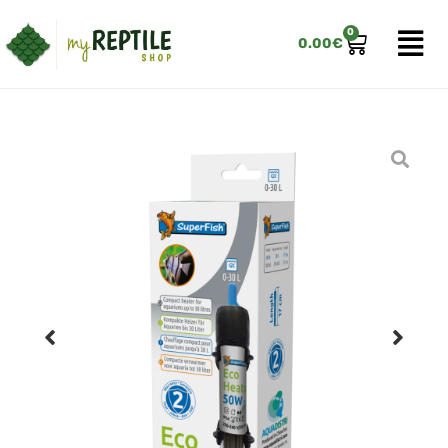
0
0.00
€