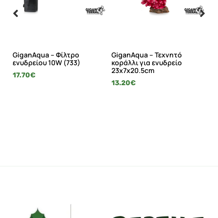
ό
GiganAqua – Φίλτρο
GiganAqua – Τεχνητό
Gi
α
ενυδρείου 10W (733)
κοράλλι για ενυδρείο
εν
23x7x20.5cm
17.70
€
4.
13.20
€