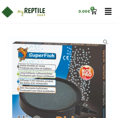
0
0.00
€