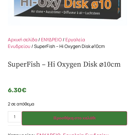
Αρχική σελίδα
/
ΕΝΥΔΡΕΙΟ
/
Εργαλεία
Ενυδρείου
/ SuperFish – Hi Oxygen Disk ⌀10cm
SuperFish – Hi Oxygen Disk ⌀10cm
6.30
€
2 σε απόθεμα
Προσθήκη στο καλάθι