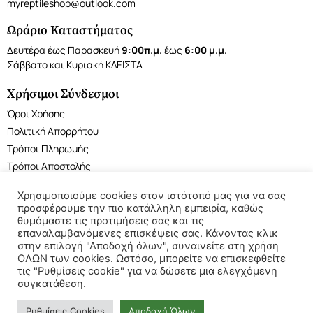
myreptileshop@outlook.com
Ωράριο Καταστήματος
Δευτέρα έως Παρασκευή
9:00π.μ.
έως
6:00 μ.μ.
Σάββατο και Κυριακή ΚΛΕΙΣΤΑ
Χρήσιμοι Σύνδεσμοι
Όροι Χρήσης
Πολιτική Απορρήτου
Τρόποι Πληρωμής
Τρόποι Αποστολής
Χρησιμοποιούμε cookies στον ιστότοπό μας για να σας
προσφέρουμε την πιο κατάλληλη εμπειρία, καθώς
θυμόμαστε τις προτιμήσεις σας και τις
επαναλαμβανόμενες επισκέψεις σας. Κάνοντας κλικ
©2022 My Reptile Shop. All rights reserved.
στην επιλογή "Αποδοχή όλων", συναινείτε στη χρήση
ΟΛΩΝ των cookies. Ωστόσο, μπορείτε να επισκεφθείτε
τις "Ρυθμίσεις cookie" για να δώσετε μια ελεγχόμενη
συγκατάθεση.
Ρυθμίσεις Cookies
Αποδοχή Όλων