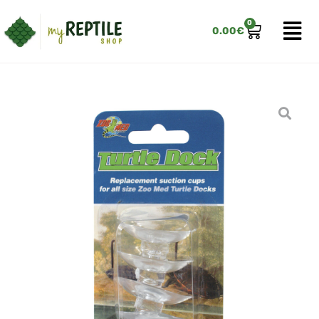
0
0.00
€