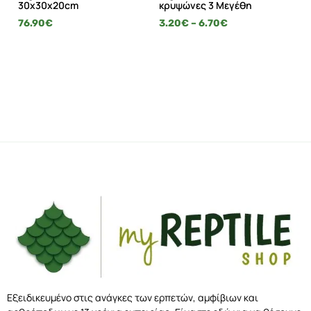
30x30x20cm
κρυψώνες 3 Μεγέθη
Π
76.90
€
3.20
€
–
6.70
€
18
Εξειδικευμένο στις ανάγκες των ερπετών, αμφίβιων και