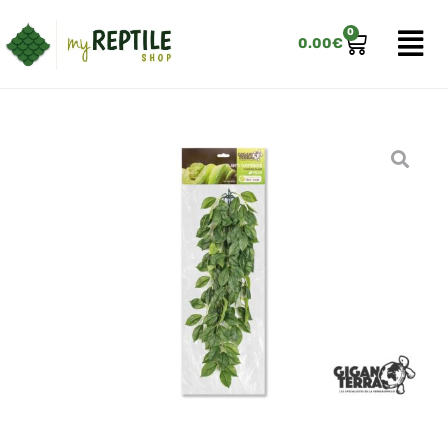
0
0.00
€