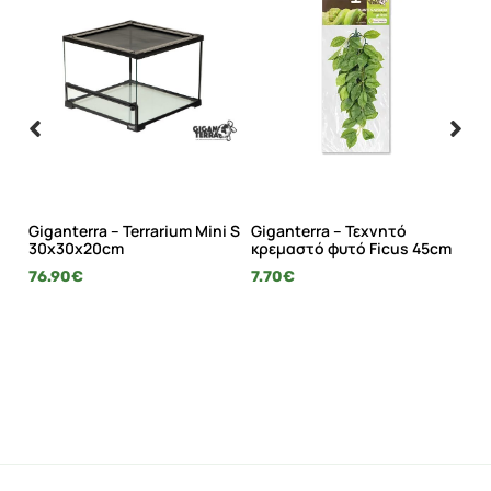
de
Giganterra – Terrarium Mini S
Giganterra – Τεχνητό
Γρ
30x30x20cm
κρεμαστό φυτό Ficus 45cm
3.
76.90
€
7.70
€