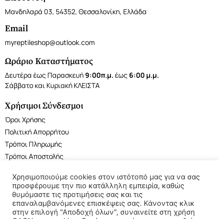
Μανδηλαρά 03, 54352, Θεσσαλονίκη, Ελλάδα
Email
myreptileshop@outlook.com
Ωράριο Καταστήματος
Δευτέρα έως Παρασκευή
9:00π.μ.
έως
6:00 μ.μ.
Σάββατο και Κυριακή ΚΛΕΙΣΤΑ
Χρήσιμοι Σύνδεσμοι
Όροι Χρήσης
Πολιτική Απορρήτου
Τρόποι Πληρωμής
Τρόποι Αποστολής
Χρησιμοποιούμε cookies στον ιστότοπό μας για να σας
προσφέρουμε την πιο κατάλληλη εμπειρία, καθώς
θυμόμαστε τις προτιμήσεις σας και τις
επαναλαμβανόμενες επισκέψεις σας. Κάνοντας κλικ
©2022 My Reptile Shop. All rights reserved.
στην επιλογή "Αποδοχή όλων", συναινείτε στη χρήση