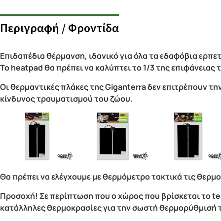
Περιγραφή / Φροντίδα
Επιδαπέδια θέρμανση, ιδανικό για όλα τα εδαφόβια ερπετ
Το heatpad θα πρέπει να καλύπτει το 1/3 της επιφάνειας
Οι θερμαντικές πλάκες της Giganterra δεν επιτρέπουν τ
κίνδυνος τραυματισμού του ζώου.
Θα πρέπει να ελέγχουμε με θερμόμετρο τακτικά τις θερμ
Προσοχή! Σε περίπτωση που ο χώρος που βρίσκεται το ter
κατάλληλες θερμοκρασίες για την σωστή θερμορύθμισή 