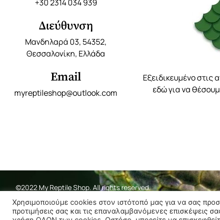
+30 2314 034 939
Διεύθυνση
Μανδηλαρά 03, 54352,
Θεσσαλονίκη, Ελλάδα
Email
Εξειδικευμένο στις 
εδώ για να θέσουμ
myreptileshop@outlook.com
©2022 My Reptile Shop. All rights reserved.
Χρησιμοποιούμε cookies στον ιστότοπό μας για να σας προ
προτιμήσεις σας και τις επαναλαμβανόμενες επισκέψεις σα