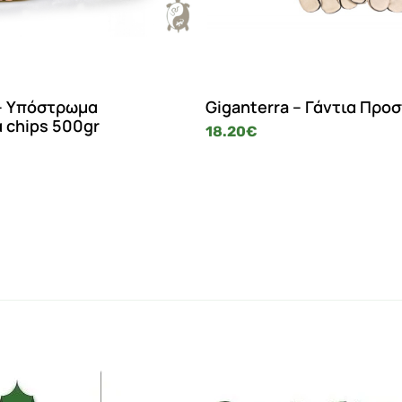
 – Υπόστρωμα
Giganterra – Γάντια Προ
 chips 500gr
18.20
€