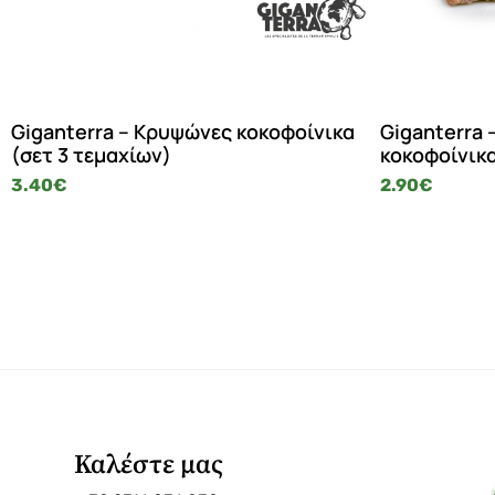
Giganterra – Κρυψώνες κοκοφοίνικα
Giganterra
(σετ 3 τεμαχίων)
κοκοφοίνικα
3.40
€
2.90
€
Καλέστε μας