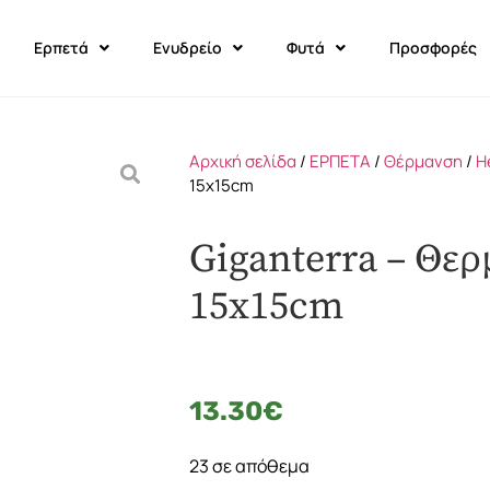
Ερπετά
Ενυδρείο
Φυτά
Προσφορές
Αρχική σελίδα
/
ΕΡΠΕΤΑ
/
Θέρμανση
/
H
15x15cm
Giganterra – Θε
15x15cm
13.30
€
23 σε απόθεμα