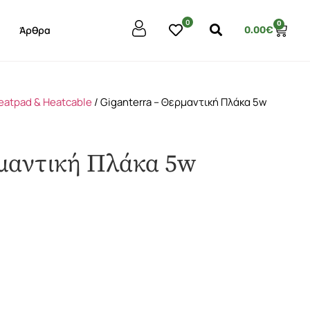
0
0
Άρθρα
0.00
€
eatpad & Heatcable
/ Giganterra – Θερμαντική Πλάκα 5w
ρμαντική Πλάκα 5w