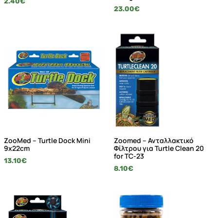
2.40
€
23.00
€
ZooMed – Turtle Dock Mini
Zoomed – Ανταλλακτικό
9x22cm
Φίλτρου για Turtle Clean 20
for TC-23
13.10
€
8.10
€