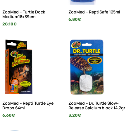
ZooMed – Turtle Dock
ZooMed – ReptiSafe 125ml
Medium18x39cm
6.80
€
28.10
€
ZooMed – Repti Turtle Eye
ZooMed – Dr. Turtle Slow-
Drops 64ml
Release Calcium block 14,2gr
6.60
€
3.20
€