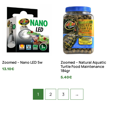
Zoomed – Nano LED 5w
Zoomed – Natural Aquatic
Turtle Food Maintenance
13.10
€
184gr
5.40
€
1
2
3
→