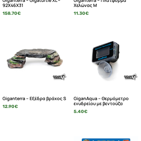
Giganterra – Gigaturtle XL –
Giganterra – Πλατφόρμα
92X46X31
Χελώνας M
158.70
€
11.30
€
Giganterra – Εξέδρα βράχος S
GiganAqua – Θερμόμετρο
ενυδρείου με βεντούζα
12.90
€
5.40
€