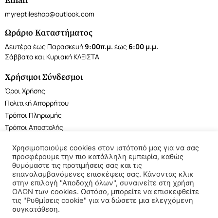
Email
myreptileshop@outlook.com
Ωράριο Καταστήματος
Δευτέρα έως Παρασκευή
9:00π.μ.
έως
6:00 μ.μ.
Σάββατο και Κυριακή ΚΛΕΙΣΤΑ
Χρήσιμοι Σύνδεσμοι
Όροι Χρήσης
Πολιτική Απορρήτου
Τρόποι Πληρωμής
Τρόποι Αποστολής
Χρησιμοποιούμε cookies στον ιστότοπό μας για να σας
προσφέρουμε την πιο κατάλληλη εμπειρία, καθώς
θυμόμαστε τις προτιμήσεις σας και τις
επαναλαμβανόμενες επισκέψεις σας. Κάνοντας κλικ
©2022 My Reptile Shop. All rights reserved.
στην επιλογή "Αποδοχή όλων", συναινείτε στη χρήση
ΟΛΩΝ των cookies. Ωστόσο, μπορείτε να επισκεφθείτε
τις "Ρυθμίσεις cookie" για να δώσετε μια ελεγχόμενη
συγκατάθεση.