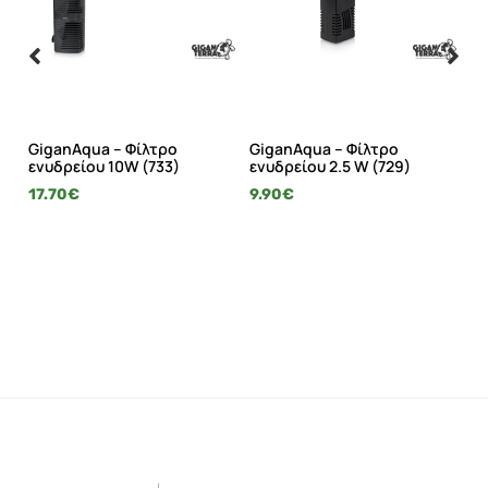
ό
GiganAqua – Φίλτρο
GiganAqua – Φίλτρο
Gi
α
ενυδρείου 10W (733)
ενυδρείου 2.5 W (729)
κο
1
17.70
€
9.90
€
7.