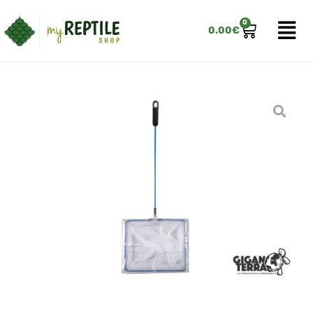
0
0.00
€