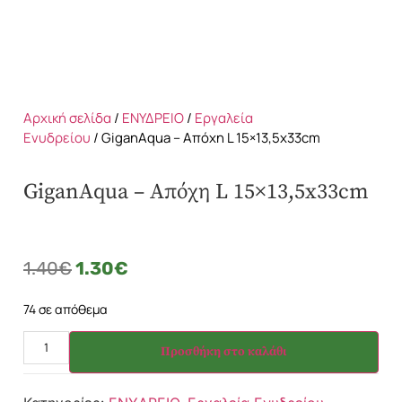
Αρχική σελίδα
/
ΕΝΥΔΡΕΙΟ
/
Εργαλεία
Ενυδρείου
/ GiganAqua – Απόχη L 15×13,5x33cm
GiganAqua – Απόχη L 15×13,5x33cm
1.40
€
1.30
€
74 σε απόθεμα
Προσθήκη στο καλάθι