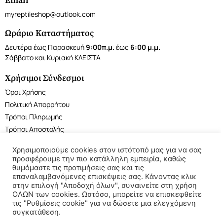
Email
myreptileshop@outlook.com
Ωράριο Καταστήματος
Δευτέρα έως Παρασκευή
9:00π.μ.
έως
6:00 μ.μ.
Σάββατο και Κυριακή ΚΛΕΙΣΤΑ
Χρήσιμοι Σύνδεσμοι
Όροι Χρήσης
Πολιτική Απορρήτου
Τρόποι Πληρωμής
Τρόποι Αποστολής
Χρησιμοποιούμε cookies στον ιστότοπό μας για να σας
προσφέρουμε την πιο κατάλληλη εμπειρία, καθώς
θυμόμαστε τις προτιμήσεις σας και τις
επαναλαμβανόμενες επισκέψεις σας. Κάνοντας κλικ
©2022 My Reptile Shop. All rights reserved.
στην επιλογή "Αποδοχή όλων", συναινείτε στη χρήση
ΟΛΩΝ των cookies. Ωστόσο, μπορείτε να επισκεφθείτε
τις "Ρυθμίσεις cookie" για να δώσετε μια ελεγχόμενη
συγκατάθεση.