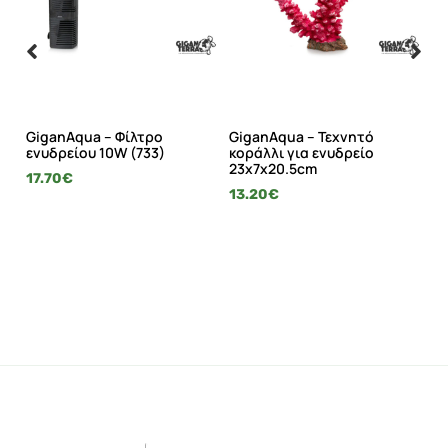
GiganAqua – Φίλτρο
GiganAqua – Τεχνητό
Gi
ενυδρείου 10W (733)
κοράλλι για ενυδρείο
εν
23x7x20.5cm
17.70
€
2.
13.20
€