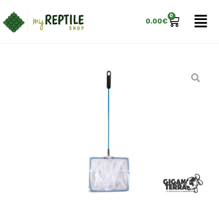
0
0.00
€