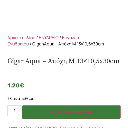
Αρχική σελίδα
/
ΕΝΥΔΡΕΙΟ
/
Εργαλεία
Ενυδρείου
/ GiganAqua – Απόχη M 13×10,5x30cm
GiganAqua – Απόχη M 13×10,5x30cm
1.20
€
78 σε απόθεμα
Προσθήκη στο καλάθι