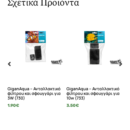
Σχετικά Προϊόντα
ό
GiganAqua – Ανταλλακτικό
GiganAqua – Ανταλλακτικό
Gi
α
φίλτρου και σφουγγάρι για
φίλτρου και σφουγγάρι για
κο
3W (730)
10w (733)
14
1.90
€
3.50
€
11