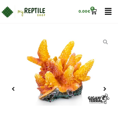
0
0.00
€