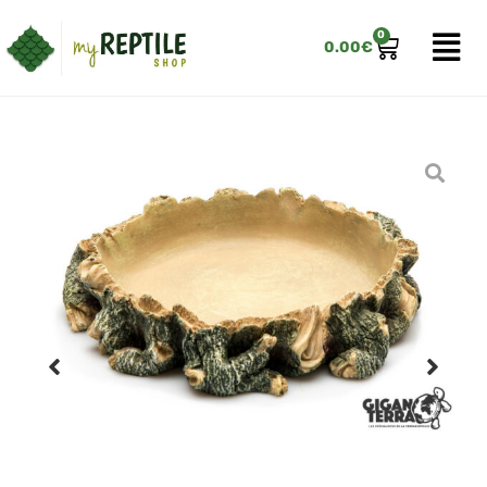
0
0.00
€