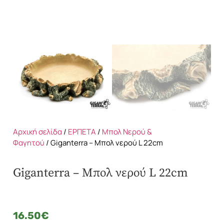
Αρχική σελίδα
/
ΕΡΠΕΤΑ
/
Μπολ Νερού &
Φαγητού
/ Giganterra – Μπολ νερού L 22cm
Giganterra – Μπολ νερού L 22cm
16.50
€