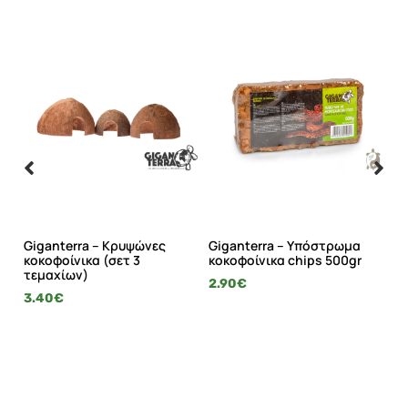
wer
Giganterra – Κρυψώνες
Giganterra – Υπόστρωμα
Gi
κοκοφοίνικα (σετ 3
κοκοφοίνικα chips 500gr
Π
τεμαχίων)
2.90
€
18
3.40
€