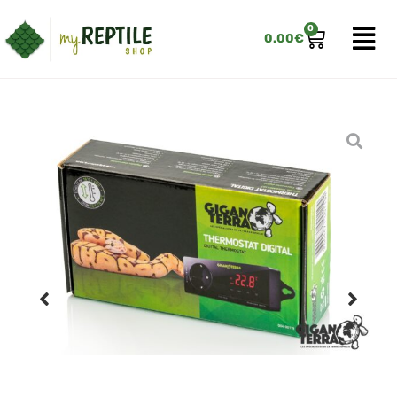
0
0.00
€