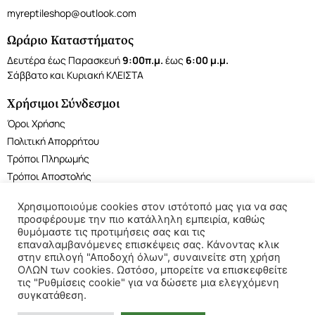
myreptileshop@outlook.com
Ωράριο Καταστήματος
Δευτέρα έως Παρασκευή
9:00π.μ.
έως
6:00 μ.μ.
Σάββατο και Κυριακή ΚΛΕΙΣΤΑ
Χρήσιμοι Σύνδεσμοι
Όροι Χρήσης
Πολιτική Απορρήτου
Τρόποι Πληρωμής
Τρόποι Αποστολής
Χρησιμοποιούμε cookies στον ιστότοπό μας για να σας
προσφέρουμε την πιο κατάλληλη εμπειρία, καθώς
θυμόμαστε τις προτιμήσεις σας και τις
επαναλαμβανόμενες επισκέψεις σας. Κάνοντας κλικ
©2022 My Reptile Shop. All rights reserved.
στην επιλογή "Αποδοχή όλων", συναινείτε στη χρήση
ΟΛΩΝ των cookies. Ωστόσο, μπορείτε να επισκεφθείτε
τις "Ρυθμίσεις cookie" για να δώσετε μια ελεγχόμενη
συγκατάθεση.