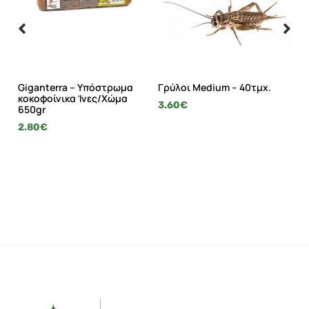
i S
Giganterra – Υπόστρωμα
Γρύλοι Medium – 40τμχ.
Gi
κοκοφοίνικα Ίνες/Χώμα
L 
3.60
€
650gr
9.
2.80
€