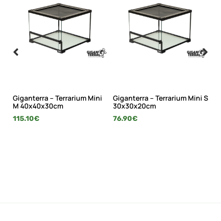
wer
Giganterra – Terrarium Mini
Giganterra – Terrarium Mini S
Gi
M 40x40x30cm
30x30x20cm
Θ
115.10
€
76.90
€
1.