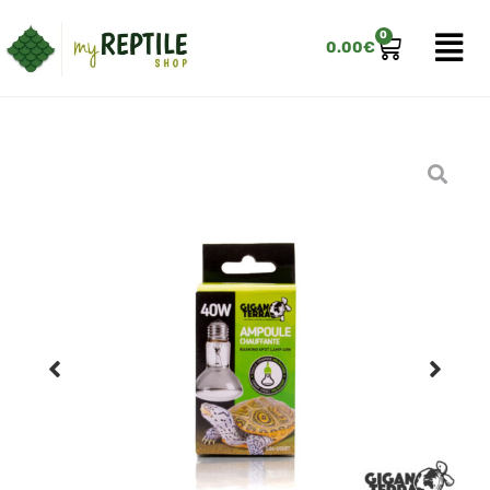
0
0.00
€