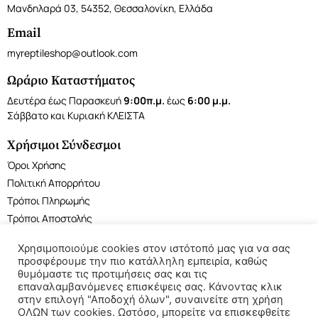
Μανδηλαρά 03, 54352, Θεσσαλονίκη, Ελλάδα
Email
myreptileshop@outlook.com
Ωράριο Καταστήματος
Δευτέρα έως Παρασκευή
9:00π.μ.
έως
6:00 μ.μ.
Σάββατο και Κυριακή ΚΛΕΙΣΤΑ
Χρήσιμοι Σύνδεσμοι
Όροι Χρήσης
Πολιτική Απορρήτου
Τρόποι Πληρωμής
Τρόποι Αποστολής
Χρησιμοποιούμε cookies στον ιστότοπό μας για να σας
προσφέρουμε την πιο κατάλληλη εμπειρία, καθώς
θυμόμαστε τις προτιμήσεις σας και τις
επαναλαμβανόμενες επισκέψεις σας. Κάνοντας κλικ
©2022 My Reptile Shop. All rights reserved.
στην επιλογή "Αποδοχή όλων", συναινείτε στη χρήση
ΟΛΩΝ των cookies. Ωστόσο, μπορείτε να επισκεφθείτε