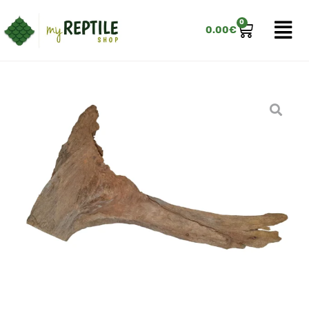
0
0.00
€