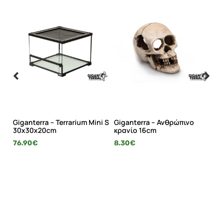
de
Giganterra – Terrarium Mini S
Giganterra – Ανθρώπινο
Gi
30x30x20cm
κρανίο 16cm
κο
76.90
€
8.30
€
2.