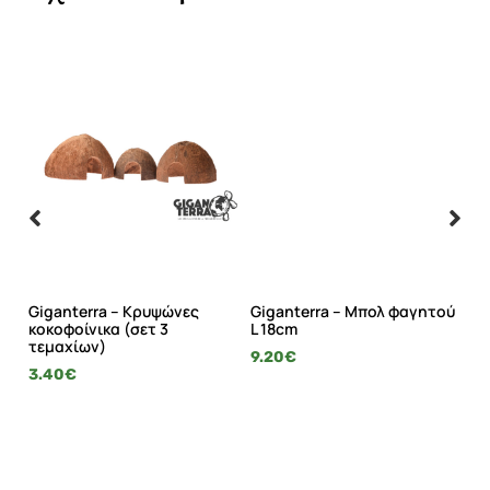
wer
Giganterra – Κρυψώνες
Giganterra – Μπολ φαγητού
Gi
κοκοφοίνικα (σετ 3
L 18cm
se
τεμαχίων)
9.20
€
19
3.40
€