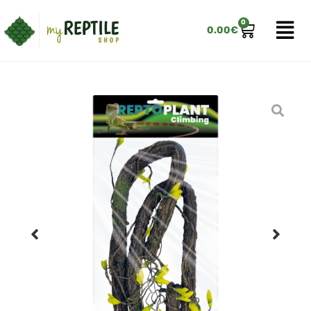
0
0.00
€