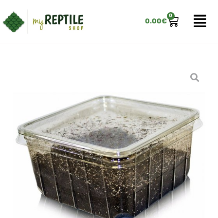
0
0.00
€