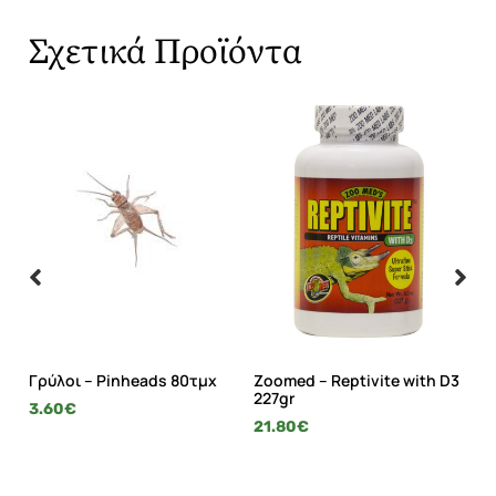
Σχετικά Προϊόντα
Γρύλοι – Pinheads 80τμχ
Zoomed – Reptivite with D3
Zo
227gr
D3
3.60
€
21.80
€
21