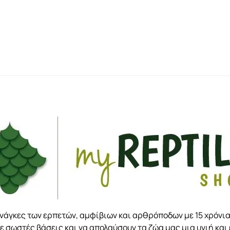
ανάγκες των ερπετών, αμφίβιων και αρθρόποδων με 15 χρόνια
ε σωστές βάσεις και να απολαύσουν τα ζώα μας μια υγιή και