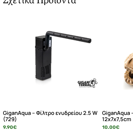
Σχετικά Προϊόντα
GiganAqua – Φίλτρο ενυδρείου 2.5 W
GiganAqua 
(729)
12x7x7,5cm
9.90
€
10.00
€