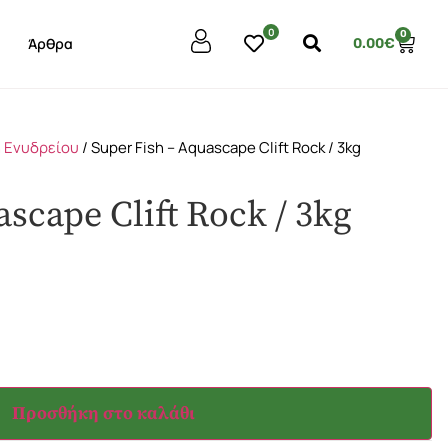
0
0
Άρθρα
0.00
€
 Ενυδρείου
/ Super Fish – Aquascape Clift Rock / 3kg
scape Clift Rock / 3kg
Προσθήκη στο καλάθι