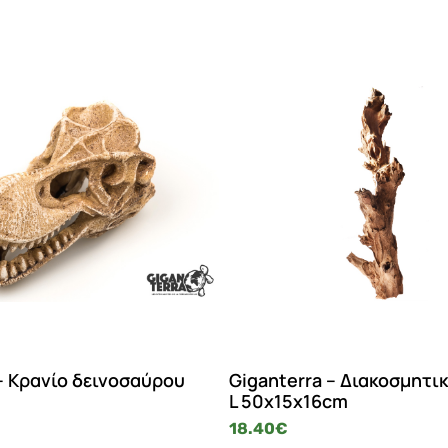
– Κρανίο δεινοσαύρου
Giganterra – Διακοσμητικ
L 50x15x16cm
18.40
€