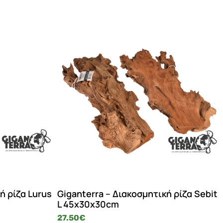
ή ρίζα Lurus
Giganterra – Διακοσμητική ρίζα Sebit
L 45x30x30cm
27.50
€