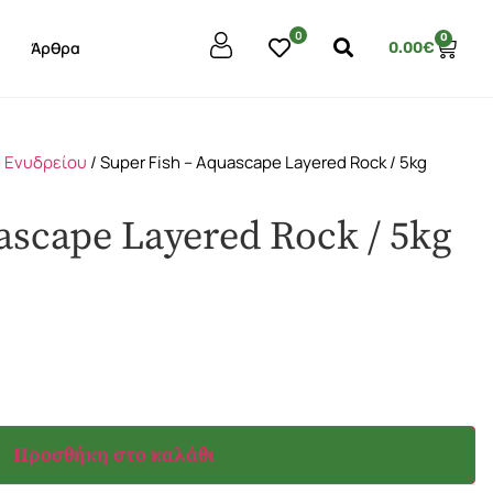
0
0
Άρθρα
0.00
€
 Ενυδρείου
/ Super Fish – Aquascape Layered Rock / 5kg
ascape Layered Rock / 5kg
Προσθήκη στο καλάθι