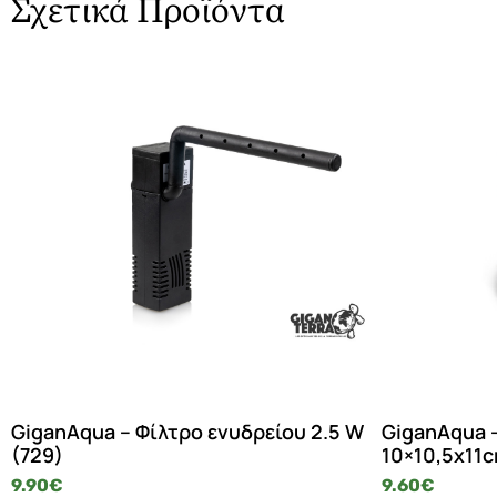
Σχετικά Προϊόντα
GiganAqua – Φίλτρο ενυδρείου 2.5 W
GiganAqua –
(729)
10×10,5x11
9.90
€
9.60
€