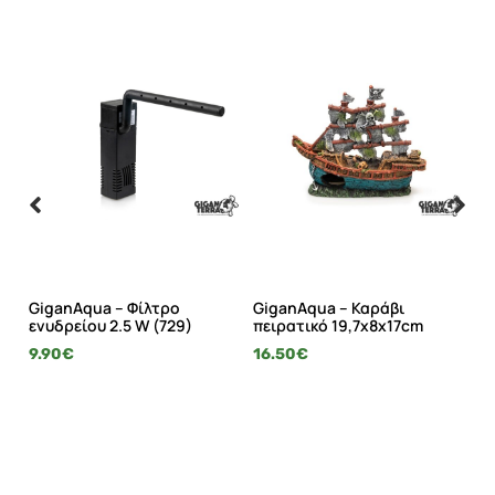
GiganAqua – Φίλτρο
GiganAqua – Καράβι
Gi
ενυδρείου 2.5 W (729)
πειρατικό 19,7x8x17cm
ρί
9.90
€
16.50
€
27