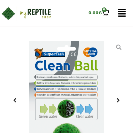
0
0.00
€