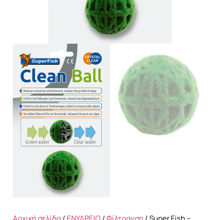
Αρχική σελίδα
/
ΕΝΥΔΡΕΙΟ
/
Φίλτρανση
/ Super Fish –