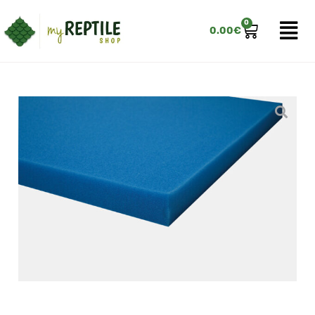
0
0.00
€