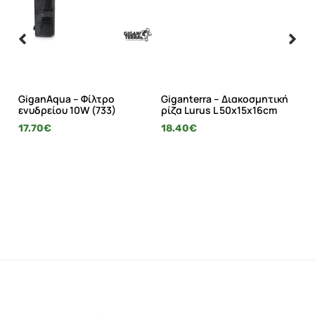
ό
GiganAqua – Φίλτρο
Giganterra – Διακοσμητική
Gi
α
ενυδρείου 10W (733)
ρίζα Lurus L 50x15x16cm
ρί
17.70
€
18.40
€
9.