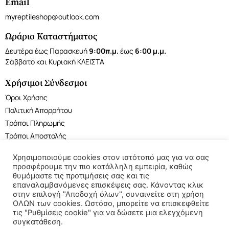
Email
myreptileshop@outlook.com
Ωράριο Καταστήματος
Δευτέρα έως Παρασκευή
9:00π.μ.
έως
6:00 μ.μ.
Σάββατο και Κυριακή ΚΛΕΙΣΤΑ
Χρήσιμοι Σύνδεσμοι
Όροι Χρήσης
Πολιτική Απορρήτου
Τρόποι Πληρωμής
Τρόποι Αποστολής
Χρησιμοποιούμε cookies στον ιστότοπό μας για να σας
προσφέρουμε την πιο κατάλληλη εμπειρία, καθώς
θυμόμαστε τις προτιμήσεις σας και τις
επαναλαμβανόμενες επισκέψεις σας. Κάνοντας κλικ
©2022 My Reptile Shop. All rights reserved.
στην επιλογή "Αποδοχή όλων", συναινείτε στη χρήση
ΟΛΩΝ των cookies. Ωστόσο, μπορείτε να επισκεφθείτε
τις "Ρυθμίσεις cookie" για να δώσετε μια ελεγχόμενη
συγκατάθεση.