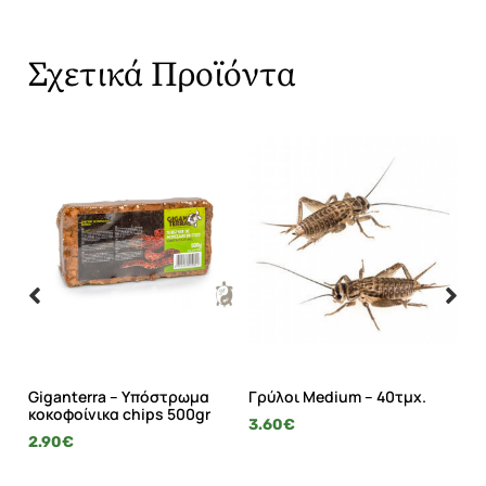
Σχετικά Προϊόντα
i
Giganterra – Υπόστρωμα
Γρύλοι Medium – 40τμχ.
Gi
κοκοφοίνικα chips 500gr
Λ
3.60
€
2.90
€
21