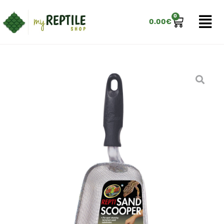
0
0.00
€