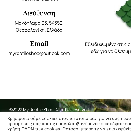
Διεύθυνση
Μανδηλαρά 03, 54352,
Θεσσαλονίκη, Ελλάδα
Email
Εξειδικευμένο στις 
εδώ για να θέσουμ
myreptileshop@outlook.com
©2022 My Reptile Shop. All rights reserved.
Χρησιμοποιούμε cookies στον ιστότοπό μας για να σας προ
προτιμήσεις σας και τις επαναλαμβανόμενες επισκέψεις σα
χρήση ΟΛΩΝ των cookies. Ωστόσο, μπορείτε να επισκεφθείτε