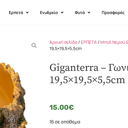
Ερπετά
Ενυδρείο
Φυτά
Προσφορές
Αρχική σελίδα
/
ΕΡΠΕΤΑ
/
Μπολ Νερού 
19,5×19,5×5,5cm
Giganterra – Γων
19,5×19,5×5,5cm
15.00
€
16 σε απόθεμα