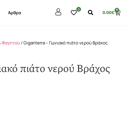
0
0
Άρθρα
0.00
€
& Φαγητού
/ Giganterra – Γωνιακό πιάτο νερού Βράχος
ιακό πιάτο νερού Βράχος