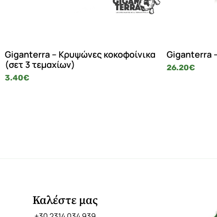
Giganterra – Κρυψώνες κοκοφοίνικα
Giganterra 
(σετ 3 τεμαχίων)
26.20
€
3.40
€
Καλέστε μας
+30 2314 034 939