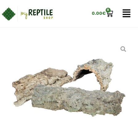
0
0.00
€