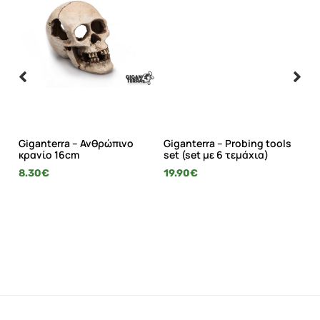
i
Giganterra – Ανθρώπινο
Giganterra – Probing tools
Gi
κρανίο 16cm
set (set με 6 τεμάχια)
Πλ
8.30
€
19.90
€
14