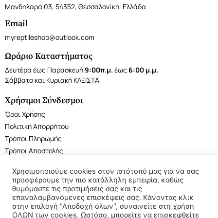
Μανδηλαρά 03, 54352, Θεσσαλονίκη, Ελλάδα
Email
myreptileshop@outlook.com
Ωράριο Καταστήματος
Δευτέρα έως Παρασκευή
9:00π.μ.
έως
6:00 μ.μ.
Σάββατο και Κυριακή ΚΛΕΙΣΤΑ
Χρήσιμοι Σύνδεσμοι
Όροι Χρήσης
Πολιτική Απορρήτου
Τρόποι Πληρωμής
Τρόποι Αποστολής
Χρησιμοποιούμε cookies στον ιστότοπό μας για να σας
προσφέρουμε την πιο κατάλληλη εμπειρία, καθώς
θυμόμαστε τις προτιμήσεις σας και τις
επαναλαμβανόμενες επισκέψεις σας. Κάνοντας κλικ
©2022 My Reptile Shop. All rights reserved.
στην επιλογή "Αποδοχή όλων", συναινείτε στη χρήση
ΟΛΩΝ των cookies. Ωστόσο, μπορείτε να επισκεφθείτε