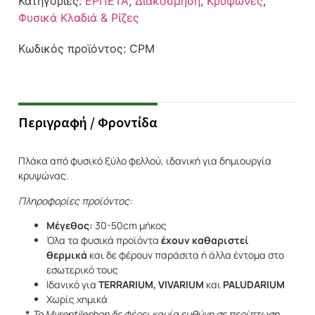
Κατηγορίες:
ΕΡΠΕΤΑ
,
Διακόσμηση
,
Κρυψώνες
,
Φυσικά Κλαδιά & Ρίζες
Κωδικός προϊόντος:
CPM
Περιγραφή / Φροντίδα
Πλάκα από φυσικό ξύλο φελλού, ιδανική για δημιουργία
κρυψώνας.
Πληροφορίες
προϊόντος:
Μέγεθος:
30-50cm μήκος
Όλα τα φυσικά προϊόντα
έχουν καθαριστεί
θερμικά
και δε φέρουν παράσιτα ή άλλα έντομα στο
εσωτερικό τους
Ιδανικό για
TERRARIUM, VIVARIUM
και
PALUDARIUM
Χωρίς χημικά
*
Το Myreptileshop δε φέρει καμία ευθύνη σε περίπτωση